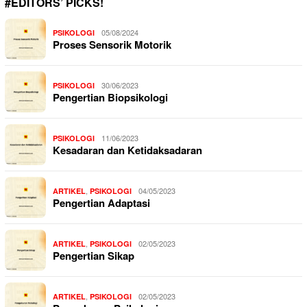
#EDITORS’ PICKS!
05/08/2024
PSIKOLOGI
Proses Sensorik Motorik
30/06/2023
PSIKOLOGI
Pengertian Biopsikologi
11/06/2023
PSIKOLOGI
Kesadaran dan Ketidaksadaran
,
04/05/2023
ARTIKEL
PSIKOLOGI
Pengertian Adaptasi
,
02/05/2023
ARTIKEL
PSIKOLOGI
Pengertian Sikap
,
02/05/2023
ARTIKEL
PSIKOLOGI