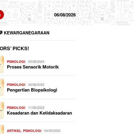
n
06/08/2026
KEWARGANEGARAAN
ORS’ PICKS!
05/08/2024
PSIKOLOGI
Proses Sensorik Motorik
30/06/2023
PSIKOLOGI
Pengertian Biopsikologi
11/06/2023
PSIKOLOGI
Kesadaran dan Ketidaksadaran
,
04/05/2023
ARTIKEL
PSIKOLOGI