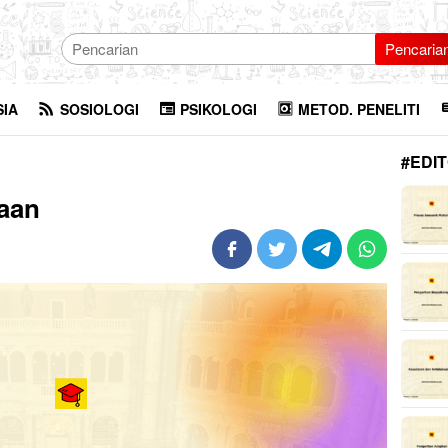
Pencaria
SIA
SOSIOLOGI
PSIKOLOGI
METOD. PENELITI
#EDIT
aan