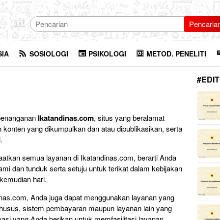
Pencaria
SIA
SOSIOLOGI
PSIKOLOGI
METOD. PENELITI
#EDIT
 penanganan
Ikatandinas.com
, situs yang beralamat
 konten yang dikumpulkan dan atau dipublikasikan, serta
.
kan semua layanan di Ikatandinas.com, berarti Anda
 dan tunduk serta setuju untuk terikat dalam kebijakan
 kemudian hari.
inas.com, Anda juga dapat menggunakan layanan yang
 khusus, sistem pembayaran maupun layanan lain yang
rmasi yang Anda berikan untuk memfasilitasi layanan