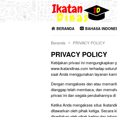
Loncat
ke
konten
BERANDA
BAHASA INDONE
Beranda
PRIVACY POLICY
PRIVACY POLICY
Kebijakan privasi ini mengungkapkan
www.ikatandinas.com terhadap seluruh
saat Anda menggunakan layanan kami
Dengan mengakses dan atau memanfaat
dianggap telah membaca, dan memahami
privasi ini dan segala perubahannya di
Ketika Anda mengakses situs Ikatand
ditawarkan oleh pihak ketiga. Secara
disediakan oleh pihak ketiga dan info