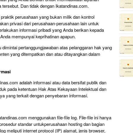
a tersebut. Dan tidak dengan Ikatandinas.com.
da praktik perusahaan yang bukan milik dan kontrol
jakan privasi dari perusahaan-perusahaan lain untuk
kukan informasi pribadi yang Anda berikan kepada
 Anda mempunyai keprihatinan apapun.
tau dimintai pertanggungjawaban atas pelanggaran hak yang
konten yang ditempatkan dan atau ditayangkan dalam
rmasi
inas.com adalah informasi atau data bersifat publik dan
unduk pada ketentuan Hak Atas Kekayaan Intelektual dan
ya yang terkait dengan penyebaran informasi.
andinas.com menggunakan file-file log. File-file ini hanya
a prosedur standar untukperusahaan hosting dan bagian
log meliputi internet protocol (IP) alamat, jenis browser,