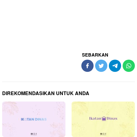
SEBARKAN
DIREKOMENDASIKAN UNTUK ANDA