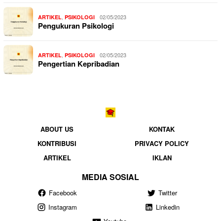
,
02/05/2023
ARTIKEL
PSIKOLOGI
Pengukuran Psikologi
,
02/05/2023
ARTIKEL
PSIKOLOGI
Pengertian Kepribadian
ABOUT US
KONTAK
KONTRIBUSI
PRIVACY POLICY
ARTIKEL
IKLAN
MEDIA SOSIAL
Facebook
Twitter
Instagram
Linkedin