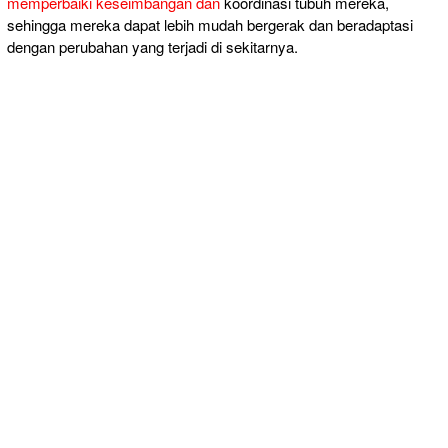
memperbaiki keseimbangan dan
koordinasi tubuh mereka,
sehingga mereka dapat lebih mudah bergerak dan beradaptasi
dengan perubahan yang terjadi di sekitarnya.