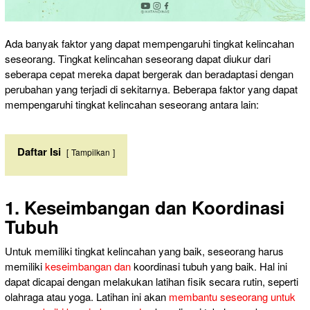
Ada banyak faktor yang dapat mempengaruhi tingkat kelincahan
seseorang. Tingkat kelincahan seseorang dapat diukur dari
seberapa cepat mereka dapat bergerak dan beradaptasi dengan
perubahan yang terjadi di sekitarnya. Beberapa faktor yang dapat
mempengaruhi tingkat kelincahan seseorang antara lain:
Daftar Isi
Tampilkan
1. Keseimbangan dan Koordinasi
Tubuh
Untuk memiliki tingkat kelincahan yang baik, seseorang harus
memiliki
keseimbangan dan
koordinasi tubuh yang baik. Hal ini
dapat dicapai dengan melakukan latihan fisik secara rutin, seperti
olahraga atau yoga. Latihan ini akan
membantu seseorang untuk