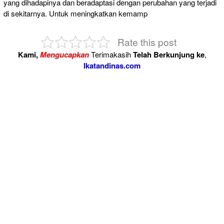
yang dihadapinya dan beradaptasi dengan perubahan yang terjadi
di sekitarnya. Untuk meningkatkan kemamp
Rate this post
Kami,
Mengucapkan
Terimakasih
Telah Berkunjung ke
,
Ikatandinas.com