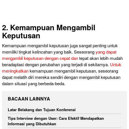
2. Kemampuan Mengambil
Keputusan
Kemampuan mengambil keputusan juga sangat penting untuk
memiliki tingkat kelincahan yang baik. Seseorang
yang dapat
mengambil keputusan dengan cepat dan
tepat akan lebih mudah
beradaptasi dengan perubahan yang terjadi di sekitarnya.
Untuk
meningkatkan
kemampuan mengambil keputusan, seseorang
dapat melatih diri mereka sendiri dengan mengambil keputusan
dalam situasi yang berbeda-beda.
BACAAN LAINNYA
Latar Belakang dan Tujuan Konferensi
Tips Interview dengan User: Cara Efektif Mendapatkan
Informasi yang Dibutuhkan