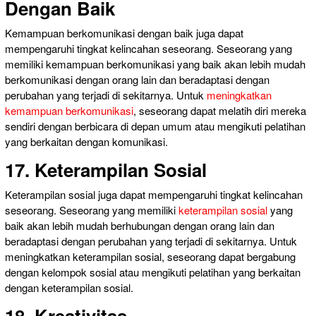
Dengan Baik
Kemampuan berkomunikasi dengan baik juga dapat
mempengaruhi tingkat kelincahan seseorang. Seseorang yang
memiliki kemampuan berkomunikasi yang baik akan lebih mudah
berkomunikasi dengan orang lain dan beradaptasi dengan
perubahan yang terjadi di sekitarnya. Untuk
meningkatkan
kemampuan berkomunikasi
, seseorang dapat melatih diri mereka
sendiri dengan berbicara di depan umum atau mengikuti pelatihan
yang berkaitan dengan komunikasi.
17. Keterampilan Sosial
Keterampilan sosial juga dapat mempengaruhi tingkat kelincahan
seseorang. Seseorang yang memiliki
keterampilan sosial
yang
baik akan lebih mudah berhubungan dengan orang lain dan
beradaptasi dengan perubahan yang terjadi di sekitarnya. Untuk
meningkatkan keterampilan sosial, seseorang dapat bergabung
dengan kelompok sosial atau mengikuti pelatihan yang berkaitan
dengan keterampilan sosial.
18. Kreativitas