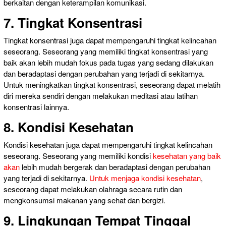
berkaitan dengan keterampilan komunikasi.
7. Tingkat Konsentrasi
Tingkat konsentrasi juga dapat mempengaruhi tingkat kelincahan
seseorang. Seseorang yang memiliki tingkat konsentrasi yang
baik akan lebih mudah fokus pada tugas yang sedang dilakukan
dan beradaptasi dengan perubahan yang terjadi di sekitarnya.
Untuk meningkatkan tingkat konsentrasi, seseorang dapat melatih
diri mereka sendiri dengan melakukan meditasi atau latihan
konsentrasi lainnya.
8. Kondisi Kesehatan
Kondisi kesehatan juga dapat mempengaruhi tingkat kelincahan
seseorang. Seseorang yang memiliki kondisi
kesehatan yang baik
akan
lebih mudah bergerak dan beradaptasi dengan perubahan
yang terjadi di sekitarnya.
Untuk menjaga kondisi kesehatan
,
seseorang dapat melakukan olahraga secara rutin dan
mengkonsumsi makanan yang sehat dan bergizi.
9. Lingkungan Tempat Tinggal