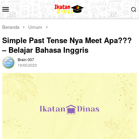
Loncat
Menu
ke
Mobile
konten
Beranda
Umum
Simple Past Tense Nya Meet Apa???
– Belajar Bahasa Inggris
Brain 007
19/05/2023