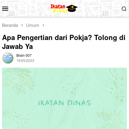
Loncat
Menu
ke
Mobile
konten
Beranda
Umum
Apa Pengertian dari Pokja? Tolong di
Jawab Ya
Brain 007
19/05/2023