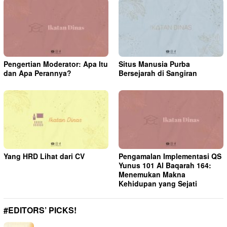
Pengertian Moderator: Apa Itu
Situs Manusia Purba
dan Apa Perannya?
Bersejarah di Sangiran
Yang HRD Lihat dari CV
Pengamalan Implementasi QS
Yunus 101 Al Baqarah 164:
Menemukan Makna
Kehidupan yang Sejati
#EDITORS’ PICKS!