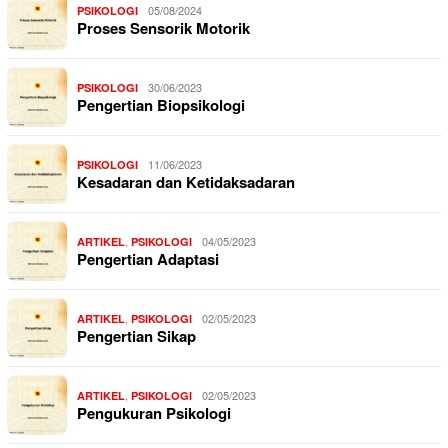
05/08/2024
PSIKOLOGI
Proses Sensorik Motorik
30/06/2023
PSIKOLOGI
Pengertian Biopsikologi
11/06/2023
PSIKOLOGI
Kesadaran dan Ketidaksadaran
,
04/05/2023
ARTIKEL
PSIKOLOGI
Pengertian Adaptasi
,
02/05/2023
ARTIKEL
PSIKOLOGI
Pengertian Sikap
,
02/05/2023
ARTIKEL
PSIKOLOGI
Pengukuran Psikologi