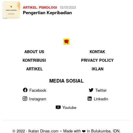
,
02/05/2023
ARTIKEL
PSIKOLOGI
Pengertian Kepribadian
ABOUT US
KONTAK
KONTRIBUSI
PRIVACY POLICY
ARTIKEL
IKLAN
MEDIA SOSIAL
Facebook
Twitter
Instagram
Linkedin
Youtube
© 2022 ‧ Ikatan Dinas.com ~ Made with ❤️ in Bulukumba, IDN.