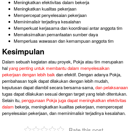
Meningkatkan efektivitas dalam bekerja
Meningkatkan kualitas
pekerjaan
Mempercepat penyelesaian pekerjaan
Meminimalisir terjadinya kesalahan
Memperkuat kerjasama dan
koordinasi antar anggota tim
Memaksimalkan pemanfaatan
sumber daya
Memperluas wawasan dan
kemampuan anggota tim
Kesimpulan
Dalam sebuah kegiatan atau proyek, Pokja atau tim merupakan
hal
yang penting untuk membantu dalam menyelesaikan
pekerjaan dengan lebih baik
dan efektif. Dengan adanya Pokja,
pembahasan topik dapat dilakukan dengan lebih mudah,
keputusan dapat diambil secara bersama-sama,
dan pelaksanaan
tugas dapat dilakukan sesuai dengan target yang telah ditentukan.
Selain itu,
penggunaan Pokja juga dapat meningkatkan efektivitas
dalam
bekerja, meningkatkan kualitas pekerjaan, mempercepat
penyelesaian pekerjaan, dan meminimalisir terjadinya kesalahan.
Rate this post