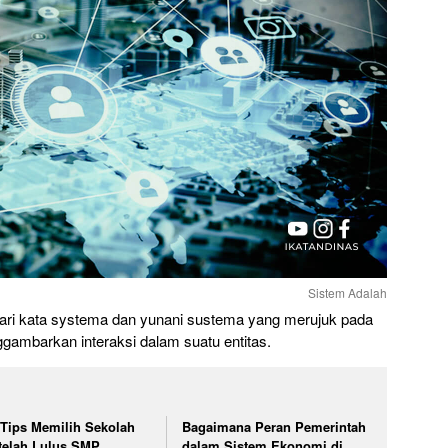
Sistem Adalah
 dari kata systema dan yunani sustema yang merujuk pada
ambarkan interaksi dalam suatu entitas.
 Tips Memilih Sekolah
Bagaimana Peran Pemerintah
telah Lulus SMP
dalam Sistem Ekonomi di