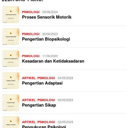
05/08/2024
PSIKOLOGI
Proses Sensorik Motorik
30/06/2023
PSIKOLOGI
Pengertian Biopsikologi
11/06/2023
PSIKOLOGI
Kesadaran dan Ketidaksadaran
,
04/05/2023
ARTIKEL
PSIKOLOGI
Pengertian Adaptasi
,
02/05/2023
ARTIKEL
PSIKOLOGI
Pengertian Sikap
,
02/05/2023
ARTIKEL
PSIKOLOGI
Pengukuran Psikologi