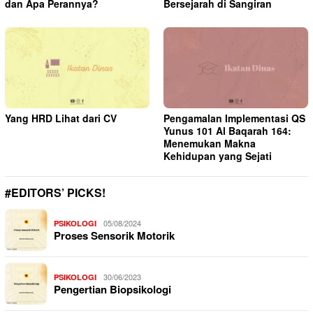
dan Apa Perannya?
Bersejarah di Sangiran
Yang HRD Lihat dari CV
Pengamalan Implementasi QS
Yunus 101 Al Baqarah 164:
Menemukan Makna
Kehidupan yang Sejati
#EDITORS’ PICKS!
05/08/2024
PSIKOLOGI
Proses Sensorik Motorik
30/06/2023
PSIKOLOGI
Pengertian Biopsikologi