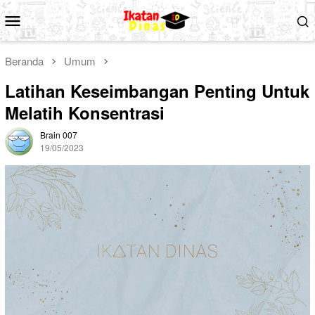
Loncat
Menu
ke
Mobile
konten
Beranda
Umum
Latihan Keseimbangan Penting Untuk
Melatih Konsentrasi
Brain 007
19/05/2023