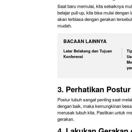
Saat baru memulai, kita sebaiknya mul
belajar pull-up, kita bisa mulai dengan 
akan terbiasa dengan gerakan tersebut d
mudah.
BACAAN LAINNYA
Latar Belakang dan Tujuan
Ti
Konferensi
Use
Me
ya
3. Perhatikan Postu
Postur tubuh sangat penting saat mela
dengan baik, maka kemungkinan besar
merusak tubuh kita. Pastikan untuk m
gerakan.
4. Lakukan Gerakan