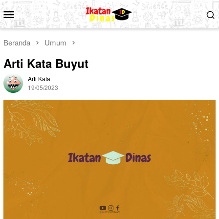
Loncat
Menu
ke
Mobile
konten
Beranda
Umum
Arti Kata Buyut
Arti Kata
19/05/2023