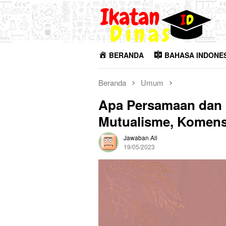
Loncat
ke
konten
BERANDA
BAHASA INDONE
Beranda
Umum
Apa Persamaan dan 
Mutualisme, Komens
Jawaban All
19/05/2023