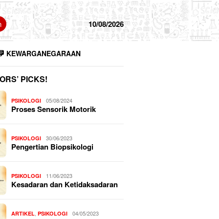
n
10/08/2026
KEWARGANEGARAAN
ORS’ PICKS!
05/08/2024
PSIKOLOGI
Proses Sensorik Motorik
30/06/2023
PSIKOLOGI
Pengertian Biopsikologi
11/06/2023
PSIKOLOGI
Kesadaran dan Ketidaksadaran
,
04/05/2023
ARTIKEL
PSIKOLOGI