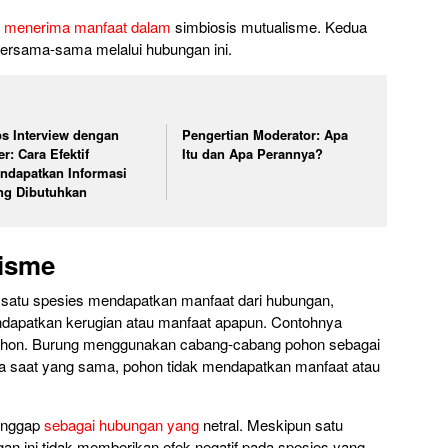
 menerima manfaat dalam
simbiosis mutualisme. Kedua
rsama-sama melalui hubungan ini.
ps Interview dengan
Pengertian Moderator: Apa
r: Cara Efektif
Itu dan Apa Perannya?
ndapatkan Informasi
ng Dibutuhkan
isme
a satu spesies mendapatkan manfaat dari hubungan,
ndapatkan kerugian atau manfaat apapun. Contohnya
pohon. Burung menggunakan cabang-cabang pohon sebagai
da saat yang sama, pohon tidak mendapatkan manfaat atau
ianggap
sebagai hubungan yang
netral. Meskipun satu
n ini tidak memberikan efek negatif pada spesies yang