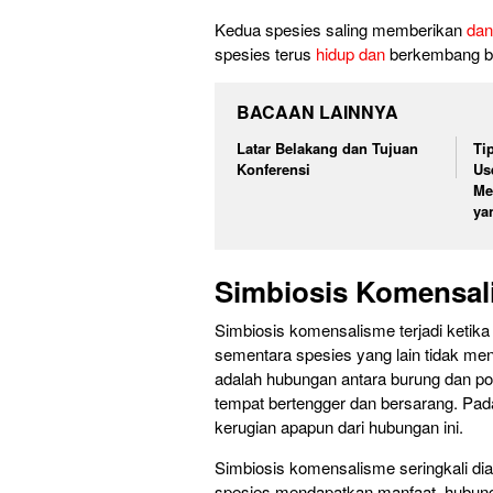
Kedua spesies saling memberikan
dan
spesies terus
hidup dan
berkembang be
BACAAN LAINNYA
Latar Belakang dan Tujuan
Ti
Konferensi
Use
Me
ya
Simbiosis Komensal
Simbiosis komensalisme terjadi ketik
sementara spesies yang lain tidak me
adalah hubungan antara burung dan 
tempat bertengger dan bersarang. Pa
kerugian apapun dari hubungan ini.
Simbiosis komensalisme seringkali d
spesies mendapatkan manfaat, hubunga