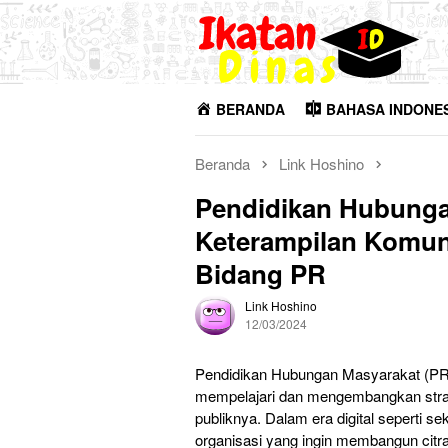
Loncat
ke
konten
BERANDA
BAHASA INDONE
Beranda
Link Hoshino
Pendidikan Hubung
Keterampilan Komun
Bidang PR
Link Hoshino
12/03/2024
Pendidikan Hubungan Masyarakat (PR) 
mempelajari dan mengembangkan strate
publiknya. Dalam era digital seperti s
organisasi yang ingin membangun cit