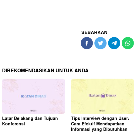
SEBARKAN
DIREKOMENDASIKAN UNTUK ANDA
Latar Belakang dan Tujuan
Tips Interview dengan User:
Konferensi
Cara Efektif Mendapatkan
Informasi yang Dibutuhkan