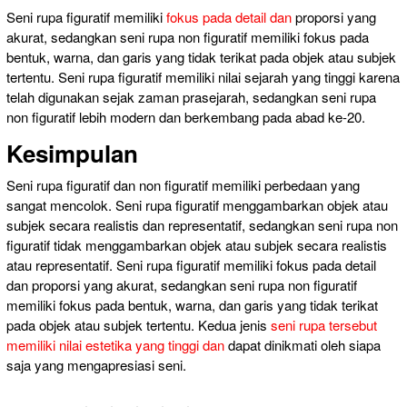
Seni rupa figuratif memiliki
fokus pada detail dan
proporsi yang
akurat, sedangkan seni rupa non figuratif memiliki fokus pada
bentuk, warna, dan garis yang tidak terikat pada objek atau subjek
tertentu. Seni rupa figuratif memiliki nilai sejarah yang tinggi karena
telah digunakan sejak zaman prasejarah, sedangkan seni rupa
non figuratif lebih modern dan berkembang pada abad ke-20.
Kesimpulan
Seni rupa figuratif dan non figuratif memiliki perbedaan yang
sangat mencolok. Seni rupa figuratif menggambarkan objek atau
subjek secara realistis dan representatif, sedangkan seni rupa non
figuratif tidak menggambarkan objek atau subjek secara realistis
atau representatif. Seni rupa figuratif memiliki fokus pada detail
dan proporsi yang akurat, sedangkan seni rupa non figuratif
memiliki fokus pada bentuk, warna, dan garis yang tidak terikat
pada objek atau subjek tertentu. Kedua jenis
seni rupa tersebut
memiliki nilai estetika yang tinggi dan
dapat dinikmati oleh siapa
saja yang mengapresiasi seni.