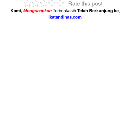
Rate this post
Kami,
Mengucapkan
Terimakasih
Telah Berkunjung ke
,
Ikatandinas.com