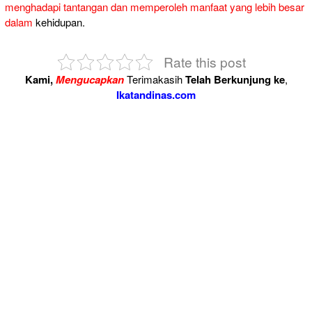
menghadapi tantangan dan memperoleh manfaat yang lebih besar
dalam
kehidupan.
Rate this post
Kami,
Mengucapkan
Terimakasih
Telah Berkunjung ke
,
Ikatandinas.com