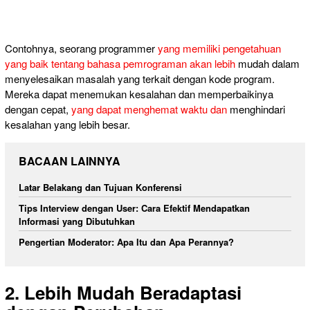
Contohnya, seorang programmer
yang memiliki pengetahuan
yang baik tentang bahasa pemrograman akan lebih
mudah dalam
menyelesaikan masalah yang terkait dengan kode program.
Mereka dapat menemukan kesalahan dan memperbaikinya
dengan cepat,
yang dapat menghemat waktu dan
menghindari
kesalahan yang lebih besar.
BACAAN LAINNYA
Latar Belakang dan Tujuan Konferensi
Tips Interview dengan User: Cara Efektif Mendapatkan
Informasi yang Dibutuhkan
Pengertian Moderator: Apa Itu dan Apa Perannya?
2. Lebih Mudah Beradaptasi