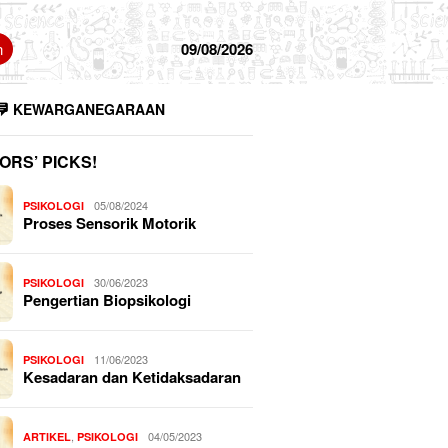
n
09/08/2026
KEWARGANEGARAAN
ORS’ PICKS!
05/08/2024
PSIKOLOGI
Proses Sensorik Motorik
30/06/2023
PSIKOLOGI
Pengertian Biopsikologi
11/06/2023
PSIKOLOGI
Kesadaran dan Ketidaksadaran
,
04/05/2023
ARTIKEL
PSIKOLOGI