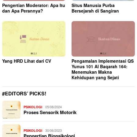
Pengertian Moderator: Apa Itu
Situs Manusia Purba
dan Apa Perannya?
Bersejarah di Sangiran
Yang HRD Lihat dari CV
Pengamalan Implementasi QS
Yunus 101 Al Baqarah 164:
Menemukan Makna
Kehidupan yang Sejati
#EDITORS’ PICKS!
05/08/2024
PSIKOLOGI
Proses Sensorik Motorik
30/06/2023
PSIKOLOGI
Pengertian Biopsikologi