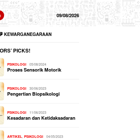
n
09/08/2026
KEWARGANEGARAAN
ORS’ PICKS!
05/08/2024
PSIKOLOGI
Proses Sensorik Motorik
30/06/2023
PSIKOLOGI
Pengertian Biopsikologi
11/06/2023
PSIKOLOGI
Kesadaran dan Ketidaksadaran
,
04/05/2023
ARTIKEL
PSIKOLOGI