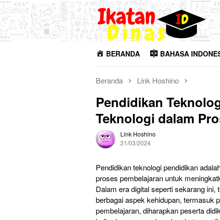
Loncat
ke
konten
BERANDA
BAHASA INDONE
Beranda
Link Hoshino
Pendidikan Teknolo
Teknologi dalam Pro
Link Hoshino
21/03/2024
Pendidikan teknologi pendidikan adal
proses pembelajaran untuk meningkatka
Dalam era digital seperti sekarang in
berbagai aspek kehidupan, termasuk 
pembelajaran, diharapkan peserta didi