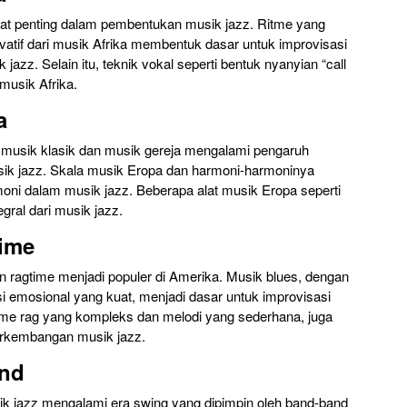
gat penting dalam pembentukan musik jazz. Ritme yang
atif dari musik Afrika membentuk dasar untuk improvisasi
jazz. Selain itu, teknik vokal seperti bentuk nyanyian “call
 musik Afrika.
a
 musik klasik dan musik gereja mengalami pengaruh
sik jazz. Skala musik Eropa dan harmoni-harmoninya
ni dalam musik jazz. Beberapa alat musik Eropa seperti
egral dari musik jazz.
time
n ragtime menjadi populer di Amerika. Musik blues, dengan
i emosional yang kuat, menjadi dasar untuk improvisasi
tme rag yang kompleks dan melodi yang sederhana, juga
rkembangan musik jazz.
and
k jazz mengalami era swing yang dipimpin oleh band-band