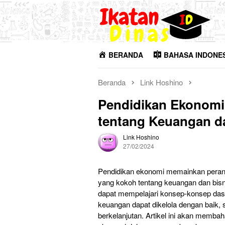
Loncat
ke
konten
BERANDA
BAHASA INDONE
Beranda
Link Hoshino
Pendidikan Ekonom
tentang Keuangan d
Link Hoshino
27/02/2024
Pendidikan ekonomi memainkan pera
yang kokoh tentang keuangan dan bisni
dapat mempelajari konsep-konsep das
keuangan dapat dikelola dengan baik,
berkelanjutan. Artikel ini akan memba