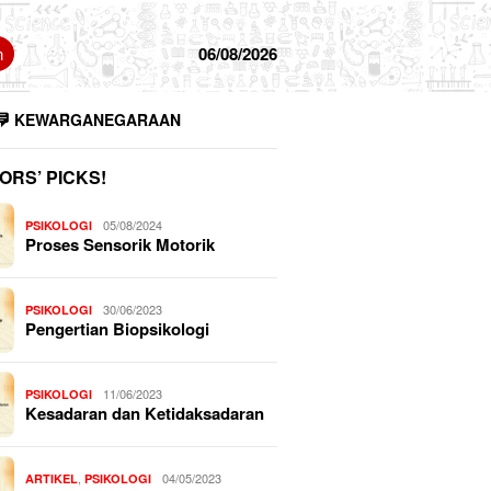
n
06/08/2026
KEWARGANEGARAAN
ORS’ PICKS!
05/08/2024
PSIKOLOGI
Proses Sensorik Motorik
30/06/2023
PSIKOLOGI
Pengertian Biopsikologi
11/06/2023
PSIKOLOGI
Kesadaran dan Ketidaksadaran
,
04/05/2023
ARTIKEL
PSIKOLOGI