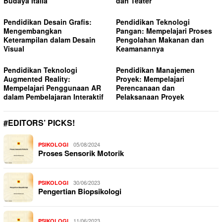
Budaya Italia
dan Teater
Pendidikan Desain Grafis:
Pendidikan Teknologi
Mengembangkan
Pangan: Mempelajari Proses
Keterampilan dalam Desain
Pengolahan Makanan dan
Visual
Keamanannya
Pendidikan Teknologi
Pendidikan Manajemen
Augmented Reality:
Proyek: Mempelajari
Mempelajari Penggunaan AR
Perencanaan dan
dalam Pembelajaran Interaktif
Pelaksanaan Proyek
#EDITORS’ PICKS!
05/08/2024
PSIKOLOGI
Proses Sensorik Motorik
30/06/2023
PSIKOLOGI
Pengertian Biopsikologi
11/06/2023
PSIKOLOGI