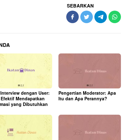
SEBARKAN
ANDA
 Interview dengan User:
Pengertian Moderator: Apa
 Efektif Mendapatkan
Itu dan Apa Perannya?
rmasi yang Dibutuhkan