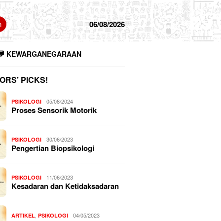
n
06/08/2026
KEWARGANEGARAAN
ORS’ PICKS!
05/08/2024
PSIKOLOGI
Proses Sensorik Motorik
30/06/2023
PSIKOLOGI
Pengertian Biopsikologi
11/06/2023
PSIKOLOGI
Kesadaran dan Ketidaksadaran
,
04/05/2023
ARTIKEL
PSIKOLOGI