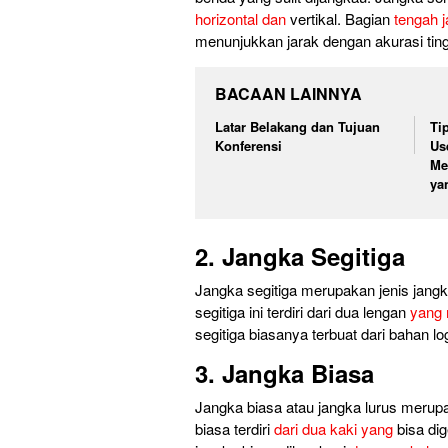
horizontal dan
vertikal. Bagian
tengah 
menunjukkan jarak dengan akurasi ting
BACAAN LAINNYA
Latar Belakang dan Tujuan
Ti
Konferensi
Use
Me
ya
2. Jangka Segitiga
Jangka segitiga merupakan jenis jan
segitiga ini terdiri dari dua lengan
yang
segitiga biasanya terbuat dari bahan lo
3. Jangka Biasa
Jangka biasa atau jangka lurus merup
biasa terdiri
dari dua kaki yang
bisa dig