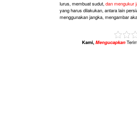
lurus, membuat sudut,
dan mengukur j
yang harus dilakukan, antara lain pers
menggunakan jangka, mengambar akan 
Kami,
Mengucapkan
Terim