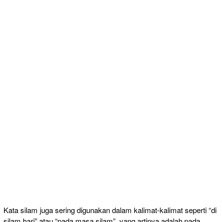
Kata silam juga sering digunakan dalam kalimat-kalimat seperti “di
silam hari” atau “pada masa silam”, yang artinya adalah pada