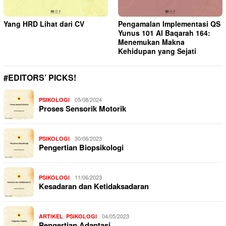
Yang HRD Lihat dari CV
Pengamalan Implementasi QS
Yunus 101 Al Baqarah 164:
Menemukan Makna
Kehidupan yang Sejati
#EDITORS’ PICKS!
05/08/2024
PSIKOLOGI
Proses Sensorik Motorik
30/06/2023
PSIKOLOGI
Pengertian Biopsikologi
11/06/2023
PSIKOLOGI
Kesadaran dan Ketidaksadaran
,
04/05/2023
ARTIKEL
PSIKOLOGI
Pengertian Adaptasi