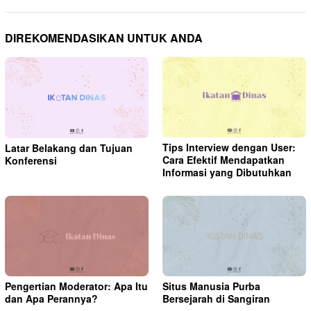
DIREKOMENDASIKAN UNTUK ANDA
Tips Interview dengan User:
Latar Belakang dan Tujuan
Cara Efektif Mendapatkan
Konferensi
Informasi yang Dibutuhkan
Pengertian Moderator: Apa Itu
Situs Manusia Purba
dan Apa Perannya?
Bersejarah di Sangiran