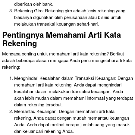
diberikan oleh bank.
Rekening Giro: Rekening giro adalah jenis rekening
yang
biasanya digunakan oleh perusahaan atau bisnis
untuk
melakukan transaksi keuangan sehari-hari.
Pentingnya Memahami Arti Kata
Rekening
Mengapa penting untuk memahami arti kata rekening? Berikut
adalah beberapa alasan mengapa Anda perlu mengetahui arti kata
rekening:
Menghindari Kesalahan dalam Transaksi Keuangan: Dengan
memahami arti kata rekening, Anda dapat menghindari
kesalahan dalam melakukan transaksi keuangan. Anda
akan lebih mudah dalam memahami informasi yang terdapat
dalam rekening tersebut.
Memantau Keuangan: Dengan memahami arti kata
rekening, Anda dapat dengan mudah memantau keuangan
Anda. Anda
dapat melihat berapa jumlah uang yang masuk
dan
keluar dari rekening Anda.