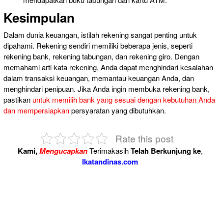
Kesimpulan
Dalam dunia keuangan, istilah rekening sangat penting untuk
dipahami. Rekening sendiri memiliki beberapa jenis, seperti
rekening bank, rekening tabungan, dan rekening giro. Dengan
memahami arti kata rekening, Anda dapat menghindari kesalahan
dalam transaksi keuangan, memantau keuangan Anda, dan
menghindari penipuan. Jika Anda ingin membuka rekening bank,
pastikan
untuk memilih bank yang sesuai dengan kebutuhan Anda
dan mempersiapkan
persyaratan yang dibutuhkan.
Rate this post
Kami,
Mengucapkan
Terimakasih
Telah Berkunjung ke
,
Ikatandinas.com