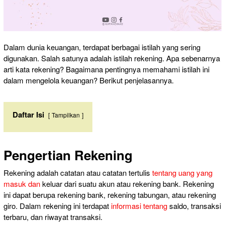
Dalam dunia keuangan, terdapat berbagai istilah yang sering
digunakan. Salah satunya adalah istilah rekening. Apa sebenarnya
arti kata rekening? Bagaimana pentingnya memahami istilah ini
dalam mengelola keuangan? Berikut penjelasannya.
Daftar Isi
Tampilkan
Pengertian Rekening
Rekening adalah catatan atau catatan tertulis
tentang uang yang
masuk dan
keluar dari suatu akun atau rekening bank. Rekening
ini dapat berupa rekening bank, rekening tabungan, atau rekening
giro. Dalam rekening ini terdapat
informasi tentang
saldo, transaksi
terbaru, dan riwayat transaksi.