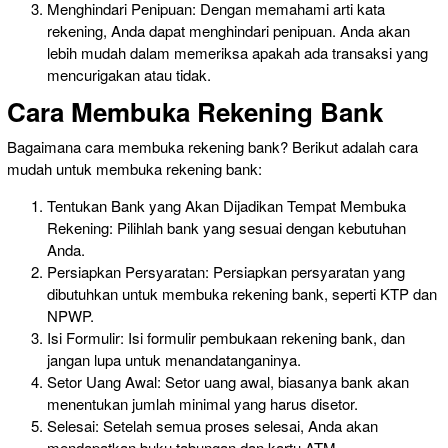
Menghindari Penipuan: Dengan memahami arti kata
rekening, Anda dapat menghindari penipuan. Anda akan
lebih mudah dalam memeriksa apakah ada transaksi yang
mencurigakan atau tidak.
Cara Membuka Rekening Bank
Bagaimana cara membuka rekening bank? Berikut adalah cara
mudah untuk membuka rekening bank:
Tentukan Bank
yang Akan Dijadikan Tempat Membuka
Rekening: Pilihlah bank yang sesuai dengan kebutuhan
Anda.
Persiapkan Persyaratan: Persiapkan persyaratan yang
dibutuhkan untuk membuka rekening bank, seperti KTP dan
NPWP.
Isi Formulir: Isi formulir pembukaan rekening bank, dan
jangan lupa untuk menandatanganinya.
Setor Uang Awal: Setor uang awal, biasanya bank akan
menentukan jumlah minimal yang harus disetor.
Selesai: Setelah semua proses selesai, Anda
akan
mendapatkan buku tabungan dan
kartu ATM.