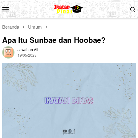
Loncat
Menu
ke
Mobile
konten
Beranda
Umum
Apa Itu Sunbae dan Hoobae?
Jawaban All
19/05/2023