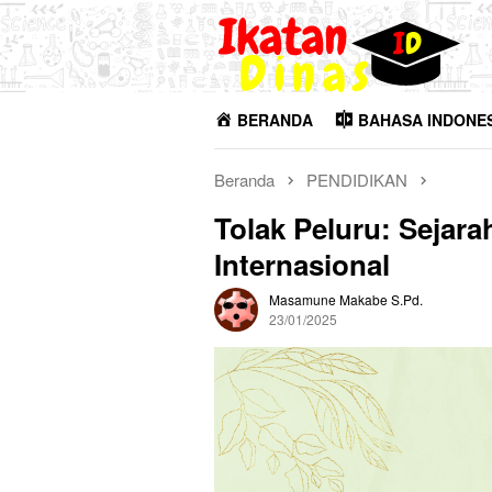
Loncat
ke
konten
BERANDA
BAHASA INDONE
Beranda
PENDIDIKAN
Tolak Peluru: Sejarah
Internasional
Masamune Makabe S.Pd.
23/01/2025