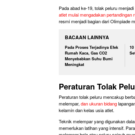
Pada abad ke-19, tolak peluru menjadi 
atlet mulai mengadakan pertandingan 
resmi menjadi bagian dari Olimpiade 
BACAAN LAINNYA
Pada Proses Terjadinya Efek
10
Rumah Kaca, Gas CO2
Se
Menyebabkan Suhu Bumi
Meningkat
Peraturan Tolak Pel
Peraturan tolak peluru mencakup berba
melempar,
dan ukuran bidang
lapangan.
kelamin dan kelas usia atlet.
Teknik melempar yang digunakan dalam
memerlukan latihan yang intensif. Para
melempar bola atau peluru sejauh mung