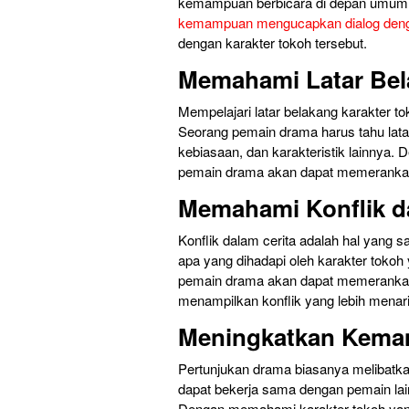
kemampuan berbicara di depan umum y
kemampuan mengucapkan dialog denga
dengan karakter tokoh tersebut.
Memahami Latar Bel
Mempelajari latar belakang karakter t
Seorang pemain drama harus tahu latar 
kebiasaan, dan karakteristik lainnya.
pemain drama akan dapat memerankan k
Memahami Konflik d
Konflik dalam cerita adalah hal yang 
apa yang dihadapi oleh karakter toko
pemain drama akan dapat memerankan k
menampilkan konflik yang lebih menari
Meningkatkan Kema
Pertunjukan drama biasanya melibatka
dapat bekerja sama dengan pemain lai
Dengan memahami karakter tokoh yan