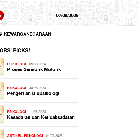
n
07/08/2026
KEWARGANEGARAAN
ORS’ PICKS!
05/08/2024
PSIKOLOGI
Proses Sensorik Motorik
30/06/2023
PSIKOLOGI
Pengertian Biopsikologi
11/06/2023
PSIKOLOGI
Kesadaran dan Ketidaksadaran
,
04/05/2023
ARTIKEL
PSIKOLOGI