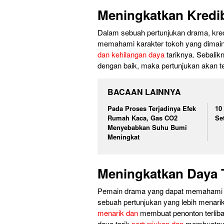
Meningkatkan Kredib
Dalam sebuah pertunjukan drama, kredi
memahami karakter tokoh yang dimaink
dan kehilangan daya
tariknya. Sebalik
dengan baik, maka pertunjukan akan ter
BACAAN LAINNYA
Pada Proses Terjadinya Efek
10
Rumah Kaca, Gas CO2
Se
Menyebabkan Suhu Bumi
Meningkat
Meningkatkan Daya T
Pemain drama yang dapat memahami k
sebuah pertunjukan yang lebih menar
menarik dan
membuat penonton terlibat
daya tarik
pertunjukan dan
membuatnya 