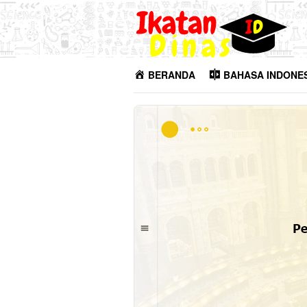
Loncat
ke
konten
BERANDA
BAHASA INDONE