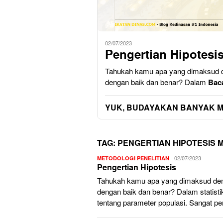
02/07/2023
Pengertian Hipotesi
Tahukah kamu apa yang dimaksud d
dengan baik dan benar? Dalam
Bac
YUK, BUDAYAKAN BANYAK 
TAG:
PENGERTIAN HIPOTESIS 
Admin
02/07/2023
METODOLOGI PENELITIAN
Pengertian Hipotesis
Utama
Tahukah kamu apa yang dimaksud den
dengan baik dan benar? Dalam statistik,
tentang parameter populasi. Sangat 