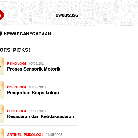
n
09/08/2026
KEWARGANEGARAAN
ORS’ PICKS!
05/08/2024
PSIKOLOGI
Proses Sensorik Motorik
30/06/2023
PSIKOLOGI
Pengertian Biopsikologi
11/06/2023
PSIKOLOGI
Kesadaran dan Ketidaksadaran
,
04/05/2023
ARTIKEL
PSIKOLOGI