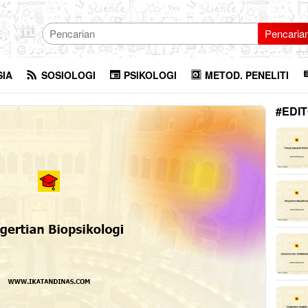
Pencaria
SIA
SOSIOLOGI
PSIKOLOGI
METOD. PENELITI
#EDIT