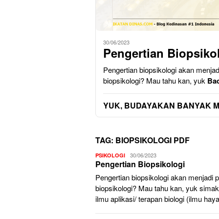
30/06/2023
Pengertian Biopsiko
Pengertian biopsikologi akan menjad
biopsikologi? Mau tahu kan, yuk
Bac
YUK, BUDAYAKAN BANYAK 
TAG:
BIOPSIKOLOGI PDF
Admin
30/06/2023
PSIKOLOGI
Pengertian Biopsikologi
Utama
Pengertian biopsikologi akan menjadi p
biopsikologi? Mau tahu kan, yuk simak 
ilmu aplikasi/ terapan biologi (ilmu hay