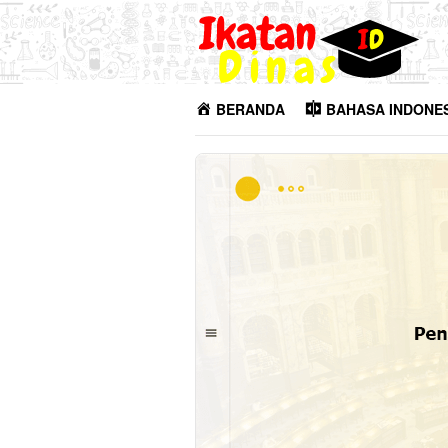
Loncat
ke
konten
BERANDA
BAHASA INDONE