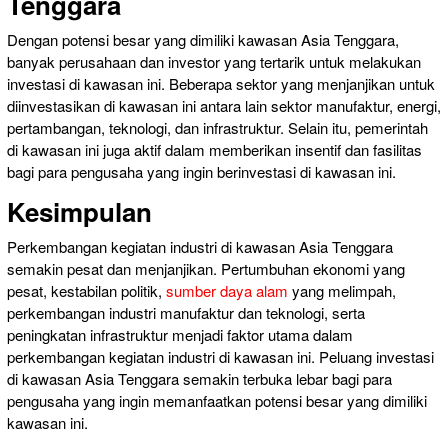
Tenggara
Dengan potensi besar yang dimiliki kawasan Asia Tenggara,
banyak perusahaan dan investor yang tertarik untuk melakukan
investasi di kawasan ini. Beberapa sektor yang menjanjikan untuk
diinvestasikan di kawasan ini antara lain sektor manufaktur, energi,
pertambangan, teknologi, dan infrastruktur. Selain itu, pemerintah
di kawasan ini juga aktif dalam memberikan insentif dan fasilitas
bagi para pengusaha yang ingin berinvestasi di kawasan ini.
Kesimpulan
Perkembangan kegiatan industri di kawasan Asia Tenggara
semakin pesat dan menjanjikan. Pertumbuhan ekonomi yang
pesat, kestabilan politik,
sumber daya alam
yang melimpah,
perkembangan industri manufaktur dan teknologi, serta
peningkatan infrastruktur menjadi faktor utama dalam
perkembangan kegiatan industri di kawasan ini. Peluang investasi
di kawasan Asia Tenggara semakin terbuka lebar bagi para
pengusaha yang ingin memanfaatkan potensi besar yang dimiliki
kawasan ini.