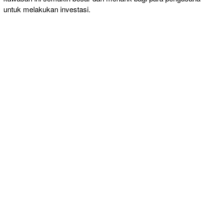
untuk melakukan investasi.