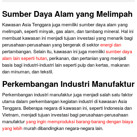
Sumber Daya Alam yang Melimpah
Kawasan Asia Tenggara juga memiliki sumber daya alam yang
melimpah, seperti minyak, gas alam, dan tambang mineral. Hal ini
membuat kawasan ini menjadi tujuan investasi yang menarik bagi
perusahaan-perusahaan yang bergerak di sektor
energi dan
pertambangan. Selain itu, kawasan ini juga memiliki
sumber daya
alam lain seperti hutan
, perikanan, dan pertanian yang menjadi
basis bagi industri-industri lain seperti pulp dan kertas, makanan
dan minuman, dan tekstil.
Perkembangan Industri Manufaktur
Perkembangan industri manufaktur juga menjadi salah satu faktor
utama dalam perkembangan kegiatan industri di kawasan Asia
Tenggara. Beberapa negara di kawasan ini, seperti Indonesia dan
Vietnam, menjadi tujuan investasi bagi perusahaan-perusahaan
manufaktur
yang ingin memproduksi barang-barang dengan biaya
yang lebih
murah dibandingkan negara-negara lain.