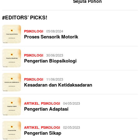
Sejuta Pohon
#EDITORS’ PICKS!
05/08/2024
PSIKOLOGI
Proses Sensorik Motorik
30/06/2023
PSIKOLOGI
Pengertian Biopsikologi
11/06/2023
PSIKOLOGI
Kesadaran dan Ketidaksadaran
,
04/05/2023
ARTIKEL
PSIKOLOGI
Pengertian Adaptasi
,
02/05/2023
ARTIKEL
PSIKOLOGI
Pengertian Sikap