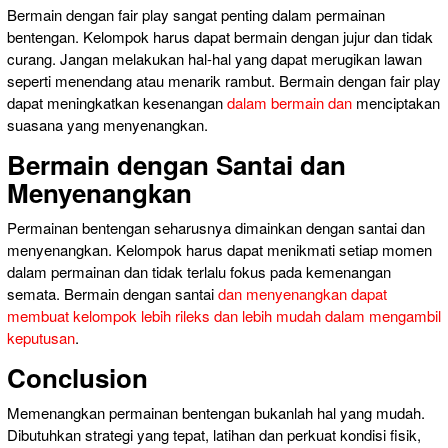
Bermain dengan fair play sangat penting dalam permainan
bentengan. Kelompok harus dapat bermain dengan jujur dan tidak
curang. Jangan melakukan hal-hal yang dapat merugikan lawan
seperti menendang atau menarik rambut. Bermain dengan fair play
dapat meningkatkan kesenangan
dalam bermain dan
menciptakan
suasana yang menyenangkan.
Bermain dengan Santai dan
Menyenangkan
Permainan bentengan seharusnya dimainkan dengan santai dan
menyenangkan. Kelompok harus dapat menikmati setiap momen
dalam permainan dan tidak terlalu fokus pada kemenangan
semata. Bermain dengan santai
dan menyenangkan dapat
membuat kelompok lebih rileks dan lebih mudah dalam mengambil
keputusan
.
Conclusion
Memenangkan permainan bentengan bukanlah hal yang mudah.
Dibutuhkan strategi yang tepat, latihan dan perkuat kondisi fisik,