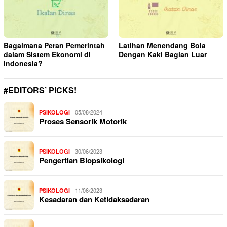
Bagaimana Peran Pemerintah
Latihan Menendang Bola
dalam Sistem Ekonomi di
Dengan Kaki Bagian Luar
Indonesia?
#EDITORS’ PICKS!
05/08/2024
PSIKOLOGI
Proses Sensorik Motorik
30/06/2023
PSIKOLOGI
Pengertian Biopsikologi
11/06/2023
PSIKOLOGI
Kesadaran dan Ketidaksadaran