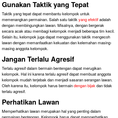
Gunakan Taktik yang Tepat
Taktik yang tepat dapat membantu kelompok untuk
memenangkan permainan. Salah satu taktik
yang efektif
adalah
dengan membingungkan lawan. Misalnya, dengan bergerak
secara acak atau membagi kelompok menjadi beberapa tim kecil.
Selain itu, kelompok juga dapat menggunakan taktik mengecoh
lawan dengan memanfaatkan kekuatan dan kelemahan masing-
masing anggota kelompok.
Jangan Terlalu Agresif
Terlalu agresif dalam bermain bentengan dapat merugikan
kelompok. Hal ini karena terlalu agresif dapat membuat anggota
kelompok mudah terjebak dan menjadi sasaran serangan lawan.
Oleh karena itu, kelompok harus bermain
dengan bijak
dan tidak
terlalu agresif.
Perhatikan Lawan
Memperhatikan lawan merupakan hal yang penting dalam
permainan bentengan. Kelompok harus dapat memperhatikan