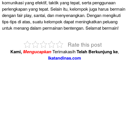
komunikasi yang efektif, taktik yang tepat, serta penggunaan
perlengkapan yang tepat. Selain itu, kelompok juga harus bermain
dengan fair play, santai, dan menyenangkan. Dengan mengikuti
tips-tips di atas, suatu kelompok dapat meningkatkan peluang
untuk menang dalam permainan bentengan. Selamat bermain!
Rate this post
Kami,
Mengucapkan
Terimakasih
Telah Berkunjung ke
,
Ikatandinas.com