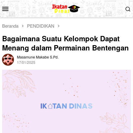
Loncat
Menu
ke
Mobile
konten
Beranda
PENDIDIKAN
Bagaimana Suatu Kelompok Dapat
Menang dalam Permainan Bentengan
Masamune Makabe S.Pd.
17/01/2025