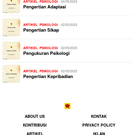
,
04/05/2023
ARTIKEL
PSIKOLOGI
Pengertian Adaptasi
,
02/05/2023
ARTIKEL
PSIKOLOGI
Pengertian Sikap
,
02/05/2023
ARTIKEL
PSIKOLOGI
Pengukuran Psikologi
,
02/05/2023
ARTIKEL
PSIKOLOGI
Pengertian Kepribadian
ABOUT US
KONTAK
KONTRIBUSI
PRIVACY POLICY
ARTIKEL
IKLAN