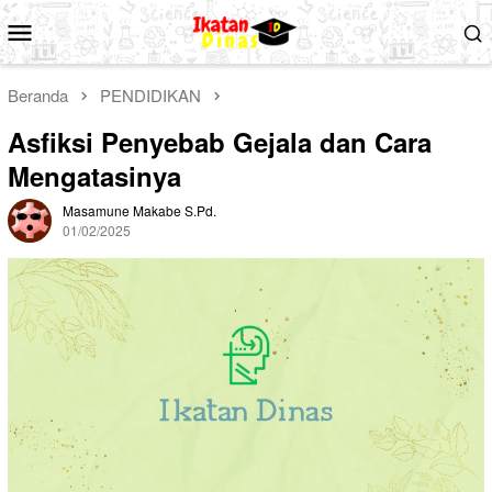
Loncat
Menu
ke
Mobile
konten
Beranda
PENDIDIKAN
Asfiksi Penyebab Gejala dan Cara
Mengatasinya
Masamune Makabe S.Pd.
01/02/2025