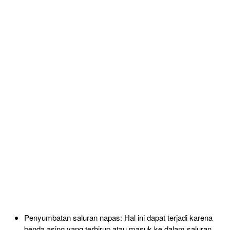
Penyumbatan saluran napas: Hal ini dapat terjadi karena
benda
asing yang terhirup atau masuk ke dalam
saluran